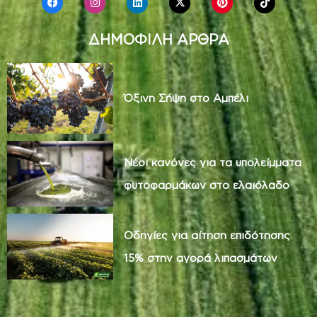
ΔΗΜΟΦΙΛΗ ΑΡΘΡΑ
Όξινη Σήψη στο Αμπέλι
Νέοι κανόνες για τα υπολείμματα
φυτοφαρμάκων στο ελαιόλαδο
Οδηγίες για αίτηση επιδότησης
15% στην αγορά λιπασμάτων