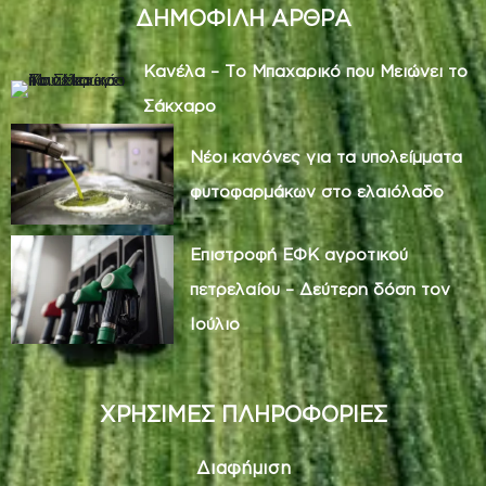
ΔΗΜΟΦΙΛΗ ΑΡΘΡΑ
Κανέλα – Το Μπαχαρικό που Μειώνει το
Σάκχαρο
Νέοι κανόνες για τα υπολείμματα
φυτοφαρμάκων στο ελαιόλαδο
Επιστροφή ΕΦΚ αγροτικού
πετρελαίου – Δεύτερη δόση τον
Ιούλιο
ΧΡΗΣΙΜΕΣ ΠΛΗΡΟΦΟΡΙΕΣ
Διαφήμιση