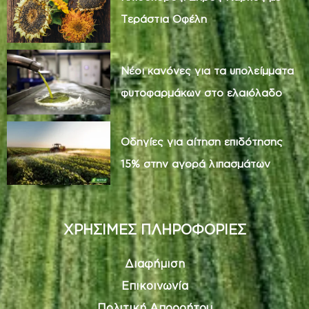
Τεράστια Οφέλη
Νέοι κανόνες για τα υπολείμματα
φυτοφαρμάκων στο ελαιόλαδο
Οδηγίες για αίτηση επιδότησης
15% στην αγορά λιπασμάτων
ΧΡΗΣΙΜΕΣ ΠΛΗΡΟΦΟΡΙΕΣ
Διαφήμιση
Επικοινωνία
Πολιτική Απορρήτου