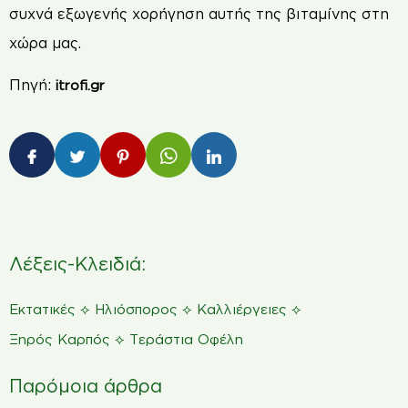
συχνά εξωγενής χορήγηση αυτής της βιταμίνης στη
χώρα μας.
Πηγή:
itrofi.gr
Λέξεις-Κλειδιά:
⟡
⟡
⟡
Εκτατικές
Ηλιόσπορος
Καλλιέργειες
⟡
Ξηρός Καρπός
Τεράστια Οφέλη
Παρόμοια άρθρα