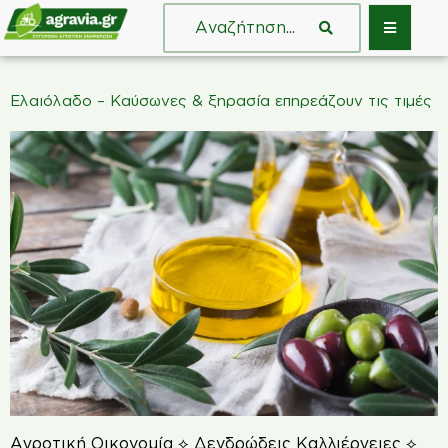
Ελαιόλαδο – Καύσωνες & ξηρασία επηρεάζουν τις τιμές
Αγροτική Οικονομία ⟡ Δενδρώδεις Καλλιέργειες ⟡