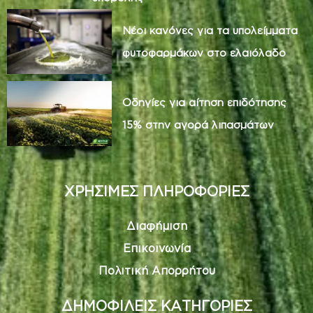
Νέοι κανόνες για τα υπολείμματα
φυτοφαρμάκων στο ελαιόλαδο
Οδηγίες για αίτηση επιδότησης
15% στην αγορά λιπασμάτων
ΧΡΗΣΙΜΕΣ ΠΛΗΡΟΦΟΡΙΕΣ
Διαφήμιση
Επικοινωνία
Πολιτική Απορρήτου
ΔΗΜΟΦΙΛΕΙΣ ΚΑΤΗΓΟΡΙΕΣ