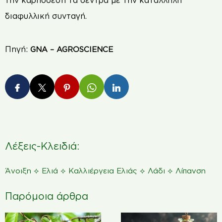
την καρπόδεση τα δέντρα με την κατάλληλη
διαφυλλική συνταγή.
Πηγή:
GNA – AGROSCIENCE
Λέξεις-Κλειδιά:
⟡
⟡
⟡
⟡
Άνοιξη
Ελιά
Καλλιέργεια Ελιάς
Λάδι
Λίπανση
Παρόμοια άρθρα