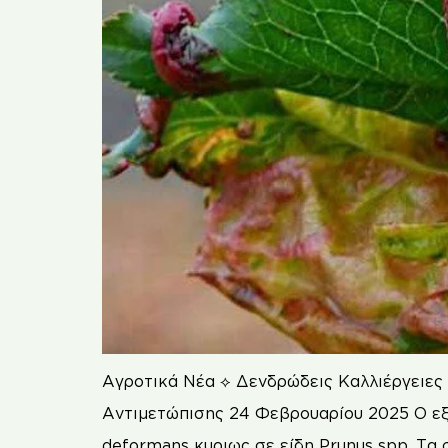
Αγροτικά Νέα ⟡ Δενδρώδεις Καλλιέργειες
Αντιμετώπισης 24 Φεβρουαρίου 2025 Ο εξώ
deformans κυριως σε είδη Prunus spp. Τα 