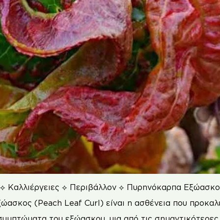
 ⟡ Καλλιέργειες ⟡ Περιβάλλον ⟡ Πυρηνόκαρπα Εξώασκο
ασκος (Peach Leaf Curl) είναι η ασθένεια που προκαλ
συμπτώματα του εξώασκου, μια από τις σημαντικότερες 