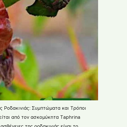
ς Ροδακινιάς: Συμπτώματα και Τρόποι
είται από τον ασκομύκητα Τaphrina
ασθένειες της ροδακινιάς είναι το