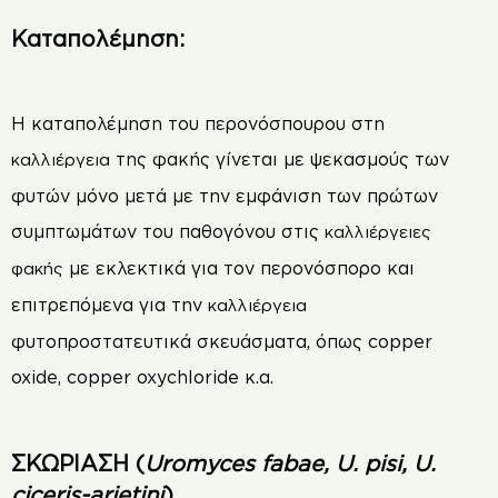
Καταπολέµηση:
Η καταπολέμηση του περονόσπουρου στη
της φακής γίνεται με ψεκασµούς των
καλλιέργεια
φυτών µόνο µετά µε την εµφάνιση των πρώτων
συµπτωµάτων του παθογόνου στις
καλλιέργειες
µε εκλεκτικά για τον περονόσπορο και
φακής
επιτρεπόµενα για την
καλλιέργεια
φυτοπροστατευτικά σκευάσµατα, όπως copper
oxide, copper oxychloride κ.α.
ΣΚ
Ω
ΡΙΑΣΗ
(
Uromyces fabae, U. pisi, U.
ciceris-arietini
)