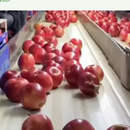
μήλο!