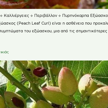
 ⟡ Καλλιέργειες ⟡ Περιβάλλον ⟡ Πυρηνόκαρπα Εξώασκο
ασκος (Peach Leaf Curl) είναι η ασθένεια που προκαλ
συμπτώματα του εξώασκου, μια από τις σημαντικότερες 
ικιάς