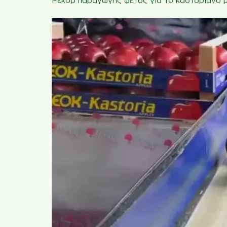
Ρεκόρ παραγωγής φέτος για το καστοριανό 