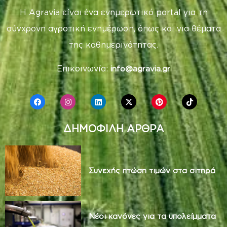
Η Agravia είναι ένα ενημερωτικό portal για τη
σύγχρονη αγροτική ενημέρωση, όπως και για θέματα
της καθημερινότητας.
Επικοινωνία:
info@agravia.gr
ΔΗΜΟΦΙΛΗ ΑΡΘΡΑ
Συνεχής πτώση τιμών στα σιτηρά
Νέοι κανόνες για τα υπολείμματα