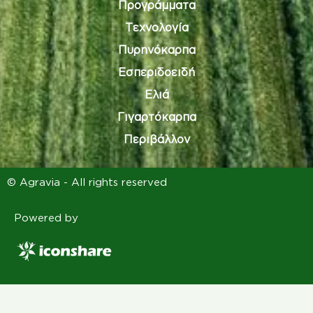
Προγράμματα
Τεχνολογία
Πυρηνόκαρπα
Εσπεριδοειδή
Ελιά
Γιγαρτόκαρπα
Περιβάλλον
© Agravia - All rights reserved
Powered by