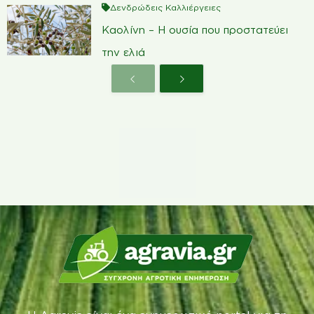
Δενδρώδεις Καλλιέργειες
Καολίνη – Η ουσία που προστατεύει
την ελιά