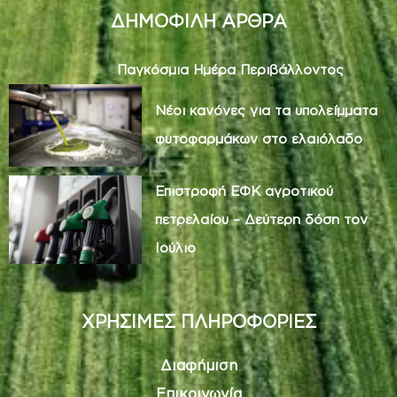
ΔΗΜΟΦΙΛΗ ΑΡΘΡΑ
Παγκόσμια Ημέρα Περιβάλλοντος
Νέοι κανόνες για τα υπολείμματα
φυτοφαρμάκων στο ελαιόλαδο
Επιστροφή ΕΦΚ αγροτικού
πετρελαίου – Δεύτερη δόση τον
Ιούλιο
ΧΡΗΣΙΜΕΣ ΠΛΗΡΟΦΟΡΙΕΣ
Διαφήμιση
Επικοινωνία