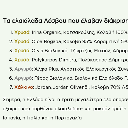
Τα ελαιόλαδα Λέσβου που έλαβαν διάκριση 
Χρυσό
: Irina Organic, Κατσακούλης, Κολοβή 100
Χρυσό
: Olea Rogada, Κολοβή 95% Αδραμιτινή 5
Χρυσό
: Olvia Βιολογικό, Τζωρτζής Μιχαήλ, Αδρ
Χρυσό
: Polykarpos Dimitra, Πολύκαρπος Δήμητ
Αργυρό
: Άλφα Plus, Αγροτικός Ελαιουργικός Συ
Αργυρό
: Γέρας Βιολογικό, Βιολογικό Ελαιόλαδο 
Χάλκινο
: Jordan, Jordan Olivenöl, Κολοβή 70% Α
Σήμερα, η Ελλάδα είναι η τρίτη μεγαλύτερη ελαιοπα
εξαιρετικού παρθένου ελαιόλαδου– και μακράν πρώτη
Ισπανία, η Ιταλία και η Πορτογαλία.