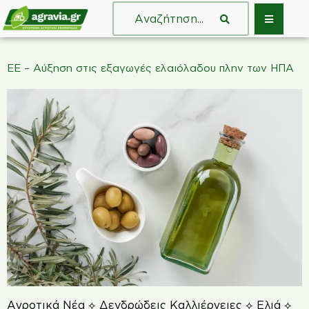
ΕΕ – Αύξηση στις εξαγωγές ελαιόλαδου πλην των ΗΠΑ
Αγροτικά Νέα ⟡ Δενδρώδεις Καλλιέργειες ⟡ Ελιά ⟡