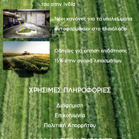
του στην Ινδία
Νέοι κανόνες για τα υπολείμματα
φυτοφαρμάκων στο ελαιόλαδο
Οδηγίες για αίτηση επιδότησης
15% στην αγορά λιπασμάτων
ΧΡΗΣΙΜΕΣ ΠΛΗΡΟΦΟΡΙΕΣ
Διαφήμιση
Επικοινωνία
Πολιτική Απορρήτου