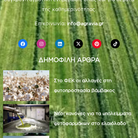
της καθημερινότητας.
Επικοινωνία:
info@agravia.gr
ΔΗΜΟΦΙΛΗ ΑΡΘΡΑ
Στο ΦΕΚ οι αλλαγές στη
φυτοπροστασία βάμβακος
Νέοι κανόνες για τα υπολείμματα
φυτοφαρμάκων στο ελαιόλαδο