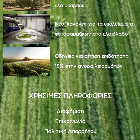
ελαιοκάρπου
Νέοι κανόνες για τα υπολείμματα
φυτοφαρμάκων στο ελαιόλαδο
Οδηγίες για αίτηση επιδότησης
15% στην αγορά λιπασμάτων
ΧΡΗΣΙΜΕΣ ΠΛΗΡΟΦΟΡΙΕΣ
Διαφήμιση
Επικοινωνία
Πολιτική Απορρήτου