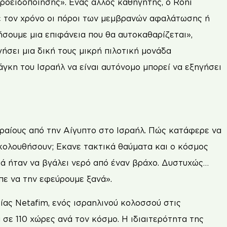
ροειδοποίησης». Ενας άλλος καθηγητής, ο Roni
ε τον χρόνο οι πόροι των μεμβρανών αφαλάτωσης ή
σουμε μια επιφάνεια που θα αυτοκαθαρίζεται»,
γήσει μια δική τους μικρή πιλοτική μονάδα
γκη του Ισραήλ να είναι αυτόνομο μπορεί να εξηγήσει
ραίους από την Αίγυπτο στο Ισραήλ. Πώς κατάφερε να
ακολουθήσουν; Εκανε τακτικά θαύματα και ο κόσμος
υτά ήταν να βγάλει νερό από έναν βράχο. Δυστυχώς…
πε να την εφεύρουμε ξανά».
ίας Netafim, ενός ισραηλινού κολοσσού στις
σε 110 χώρες ανά τον κόσμο. Η ιδιαιτερότητα της