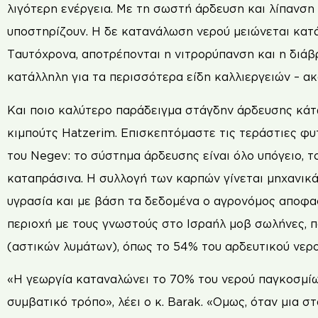
λιγότερη ενέργεια. Με τη σωστή άρδευση και λίπανση
υποστηρίζουν. Η δε κατανάλωση νερού μειώνεται κατ
Ταυτόχρονα, αποτρέπονται η νιτρορύπανση και η διά
κατάλληλη για τα περισσότερα είδη καλλιεργειών – ακ
Και ποιο καλύτερο παράδειγμα στάγδην άρδευσης κάτω
κιμπούτς Hatzerim. Επισκεπτόμαστε τις τεράστιες φυ
του Negev: το σύστημα άρδευσης είναι όλο υπόγειο, το
καταπράσινα. Η συλλογή των καρπών γίνεται μηχανικά
υγρασία και με βάση τα δεδομένα ο αγρονόμος αποφασ
περιοχή με τους γνωστούς στο Ισραήλ μοβ σωλήνες, π
(αστικών λυμάτων), όπως το 54% του αρδευτικού νερο
«Η γεωργία καταναλώνει το 70% του νερού παγκοσμίως
συμβατικό τρόπο», λέει ο κ. Barak. «Ομως, όταν μια 