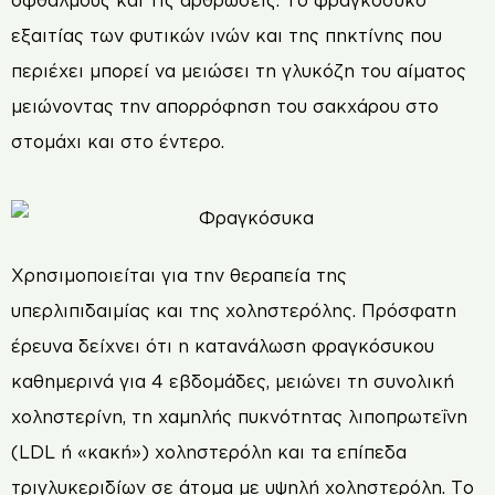
οφθαλμούς και τις αρθρώσεις. Το φραγκόσυκο
εξαιτίας των φυτικών ινών και της πηκτίνης που
περιέχει μπορεί να μειώσει τη γλυκόζη του αίματος
μειώνοντας την απορρόφηση του σακχάρου στο
στομάχι και στο έντερο.
Χρησιμοποιείται για την θεραπεία της
υπερλιπιδαιμίας και της χοληστερόλης. Πρόσφατη
έρευνα δείχνει ότι η κατανάλωση φραγκόσυκου
καθημερινά για 4 εβδομάδες, μειώνει τη συνολική
χοληστερίνη, τη χαμηλής πυκνότητας λιποπρωτεΐνη
(LDL ή «κακή») χοληστερόλη και τα επίπεδα
τριγλυκεριδίων σε άτομα με υψηλή χοληστερόλη. Το