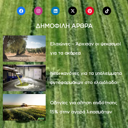
ΔΗΜΟΦΙΛΗ ΑΡΘΡΑ
Ελαιώνες – Άρχισαν οι ψεκασμοί
για τα ακάρεα
Νέοι κανόνες για τα υπολείμματα
φυτοφαρμάκων στο ελαιόλαδο
Οδηγίες για αίτηση επιδότησης
15% στην αγορά λιπασμάτων