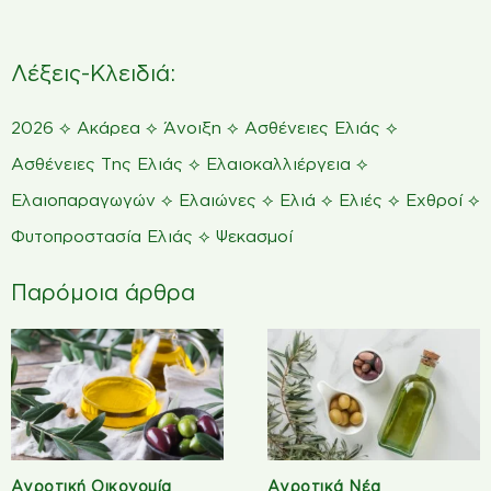
Λέξεις-Κλειδιά:
⟡
⟡
⟡
⟡
2026
Ακάρεα
Άνοιξη
Ασθένειες Ελιάς
⟡
⟡
Ασθένειες Της Ελιάς
Ελαιοκαλλιέργεια
⟡
⟡
⟡
⟡
⟡
Ελαιοπαραγωγών
Ελαιώνες
Ελιά
Ελιές
Εχθροί
⟡
Φυτοπροστασία Ελιάς
Ψεκασμοί
Παρόμοια άρθρα
Αγροτική Οικονομία
Αγροτικά Νέα