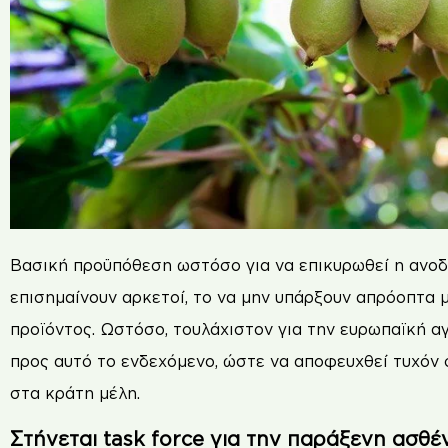
Βασική προϋπόθεση ωστόσο για να επικυρωθεί η ανοδι
επισηµαίνουν αρκετοί, το να µην υπάρξουν απρόοπτα µ
προϊόντος. Ωστόσο, τουλάχιστον για την ευρωπαϊκή α
προς αυτό το ενδεχόµενο, ώστε να αποφευχθεί τυχόν
στα κράτη µέλη.
Στήνεται task force για την παράξενη ασθέν