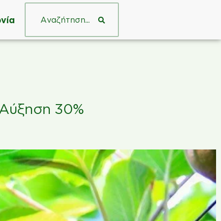
νία
 Αύξηση 30%