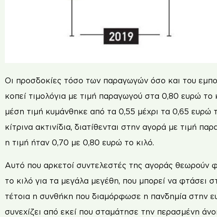
Οι προσδοκίες τόσο των παραγωγών όσο και του εµπορ
κοπεί τιµολόγια µε τιµή παραγωγού στα 0,80 ευρώ το κ
µέση τιµή κυµάνθηκε από τα 0,55 µέχρι τα 0,65 ευρώ τ
κίτρινα ακτινίδια, διατίθενται στην αγορά µε τιµή παρ
η τιµή ήταν 0,70 µε 0,80 ευρώ το κιλό.
Αυτό που αρκετοί συντελεστές της αγοράς θεωρούν φέ
το κιλό για τα µεγάλα µεγέθη, που µπορεί να φτάσει σ
τέτοια η συνθήκη που διαµόρφωσε η πανδηµία στην ευ
συνεχίζει από εκεί που σταµάτησε την περασµένη άνοι