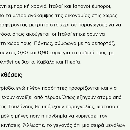
η εµπορική χρονιά. Ιταλοί και Ισπανοί έµποροι,
ό τα µέτρα ανάκαµψης της οικονοµίας στις χώρες
ροσφέροντας µετρητά στο χέρι σε παραγωγούς γα να
σο, όπως ακούγεται, οι Ιταλοί επιχειρούν να
τη χώρα τους. Πάντως, σύµφωνα µε το ρεπορτάζ,
ώντας 0,80 και 0,90 ευρώ για τη σοδειά τους, µε
ληθεί σε Άρτα, Καβάλα και Πιερία.
εκθέσεις
ρίοδο, ενώ πλέον ποσότητες προορίζονται και για
 έχουν ανοίξει από πέρυσι. Όπως εξηγούν άτοµα από
 της Ταϋλάνδης θα υπάρξουν παραγγελίες, ωστόσο η
 µόλις µήνες πριν η πανδηµία να κυριεύσει τον
κινήσεις. Άλλωστε, το γεγονός ότι µια σειρά µεγάλων