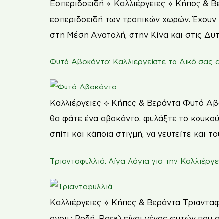
Εσπεριδοειδή ⟡ Καλλιέργειες ⟡ Κήπος & Β
εσπεριδοειδή των τροπικών χωρών. Έχουν 
στη Μέση Ανατολή, στην Κίνα και στις Δυτ
Φυτό Αβοκάντο: Καλλιεργείστε το Δικό σας 
Καλλιέργειες ⟡ Κήπος & Βεράντα Φυτό Αβ
θα φάτε ένα αβοκάντο, φυλάξτε το κουκούτ
σπίτι και κάποια στιγμή, να γευτείτε και το
Τριανταφυλλιά: Λίγα Λόγια για την Καλλιέργε
Καλλιέργειες ⟡ Κήπος & Βεράντα Τριανταφυ
ονομ.: Ροδή, Rosa) είναι γένος φυτών που 