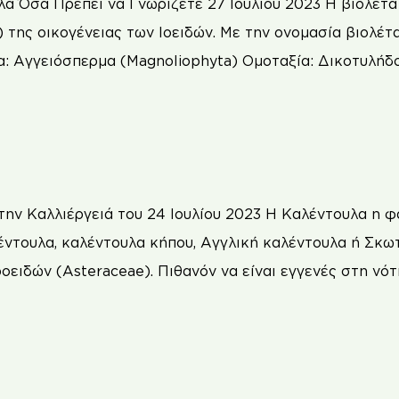
α Όσα Πρέπει να Γνωρίζετε 27 Ιουλίου 2023 Η βιολέτα ή
) της οικογένειας των Ιοειδών. Με την ονομασία βιολέτ
ία: Αγγειόσπερμα (Magnoliophyta) Ομοταξία: Δικοτυλήδο
ην Καλλιέργειά του 24 Ιουλίου 2023 H Καλέντουλα η φαρ
έντουλα, καλέντουλα κήπου, Αγγλική καλέντουλα ή Σκω
ειδών (Asteraceae). Πιθανόν να είναι εγγενές στη νότι