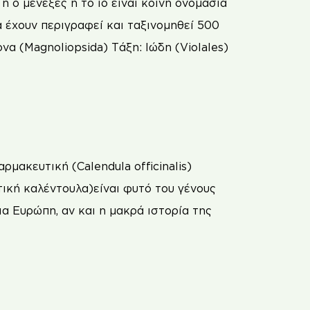
 ο μενεξές ή το ίο είναι κοινή ονομασία
α έχουν περιγραφεί και ταξινομηθεί 500
να (Magnoliopsida) Τάξη: Ιώδη (Violales)
μακευτική (Calendula officinalis)
τική καλέντουλα)είναι φυτό του γένους
α Ευρώπη, αν και η μακρά ιστορία της