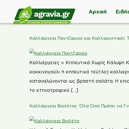
Αρχική
Ειδή
Καλλιέργεια Παντζαριού και Καλλιεργητικές 
Καλλιέργειες ⟡ Κηπευτικά Χωρίς Κάλυψη Κ
κοκκινογούλι ή κηπευτικό τεύτλο) καλλιεργ
καταναλώνονται ως βραστή σαλάτα. Η επιστη
το κτηνοτροφικό […]
Καλλιέργεια Βιολέτας: Όλα Όσα Πρέπει να Γ