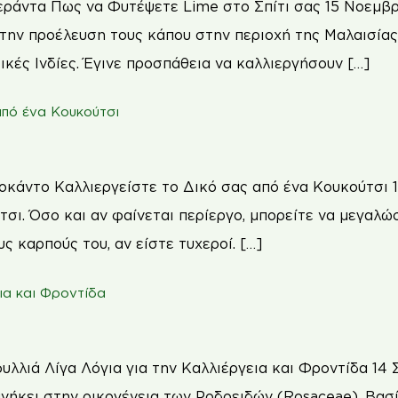
εράντα Πως να Φυτέψετε Lime στο Σπίτι σας 15 Νοεμβρί
την προέλευση τους κάπου στην περιοχή της Μαλαισίας.
ικές Ινδίες. Έγινε προσπάθεια να καλλιεργήσουν […]
από ένα Κουκούτσι
οκάντο Καλλιεργείστε το Δικό σας από ένα Κουκούτσι
σι. Όσο και αν φαίνεται περίεργο, μπορείτε να μεγαλ
υς καρπούς του, αν είστε τυχεροί. […]
ια και Φροντίδα
λλιά Λίγα Λόγια για την Καλλιέργεια και Φροντίδα 14 
ανήκει στην οικογένεια των Ροδοειδών (Rosaceae). Βασί