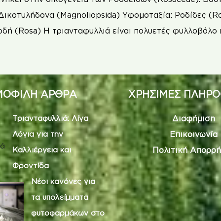
Δικοτυλήδονα (Magnoliopsida) Υφομοταξία: Ροδίδες (Ro
οδή (Rosa) Η τριανταφυλλιά είναι πολυετές φυλλοβόλο 
ΟΦΙΛΗ ΑΡΘΡΑ
ΧΡΗΣΙΜΕΣ ΠΛΗΡΟ
Τριανταφυλλιά: Λίγα
Διαφήμιση
Λόγια για την
Επικοινωνία
Καλλιέργεια και
Πολιτική Απορρή
Φροντίδα
Νέοι κανόνες για
τα υπολείμματα
φυτοφαρμάκων στο