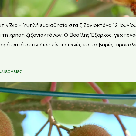
νίδιο – Υψηλή ευαισθησία στα ζιζανιοκτόνα 12 Ιουνίου 
ια τη χρήση ζιζανιοκτόνων. Ο Βασίλης Έξαρχος, γεωπόν
νεαρά φυτά ακτινιδιάς είναι συχνές και σοβαρές, προκα
λλιέργειες