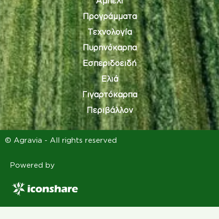
Αμπέλι
Προγράμματα
Τεχνολογία
Πυρηνόκαρπα
Εσπεριδοειδή
Ελιά
Γιγαρτόκαρπα
Περιβάλλον
© Agravia - All rights reserved
Powered by