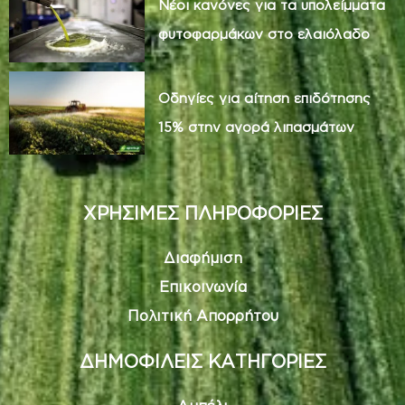
Νέοι κανόνες για τα υπολείμματα
φυτοφαρμάκων στο ελαιόλαδο
Οδηγίες για αίτηση επιδότησης
15% στην αγορά λιπασμάτων
ΧΡΗΣΙΜΕΣ ΠΛΗΡΟΦΟΡΙΕΣ
Διαφήμιση
Επικοινωνία
Πολιτική Απορρήτου
ΔΗΜΟΦΙΛΕΙΣ ΚΑΤΗΓΟΡΙΕΣ