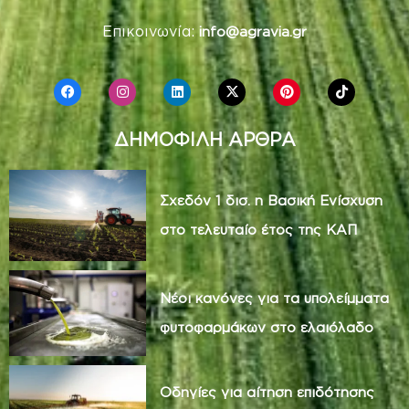
Επικοινωνία:
info@agravia.gr
ΔΗΜΟΦΙΛΗ ΑΡΘΡΑ
Σχεδόν 1 δισ. η Βασική Ενίσχυση
στο τελευταίο έτος της ΚΑΠ
Νέοι κανόνες για τα υπολείμματα
φυτοφαρμάκων στο ελαιόλαδο
Οδηγίες για αίτηση επιδότησης