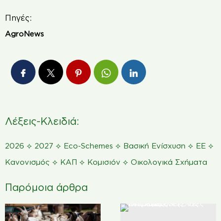
Πηγές:
AgroNews
Λέξεις-Κλειδιά:
⟡
⟡
⟡
⟡
⟡
2026
2027
Eco-Schemes
Βασική Ενίσχυση
ΕΕ
⟡
⟡
⟡
Κανονισμός
ΚΑΠ
Κομισιόν
Οικολογικά Σχήματα
Παρόμοια άρθρα