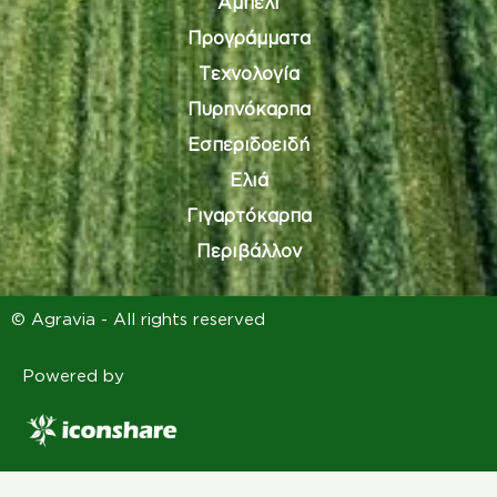
Αμπέλι
Προγράμματα
Τεχνολογία
Πυρηνόκαρπα
Εσπεριδοειδή
Ελιά
Γιγαρτόκαρπα
Περιβάλλον
© Agravia - All rights reserved
Powered by