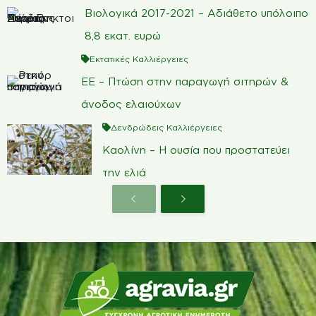
Βιολογικά 2017-2021 – Αδιάθετο υπόλοιπο
8,8 εκατ. ευρώ
Εκτατικές Καλλιέργειες
ΕΕ – Πτώση στην παραγωγή σιτηρών &
άνοδος ελαιούχων
Δενδρώδεις Καλλιέργειες
Καολίνη – Η ουσία που προστατεύει
την ελιά