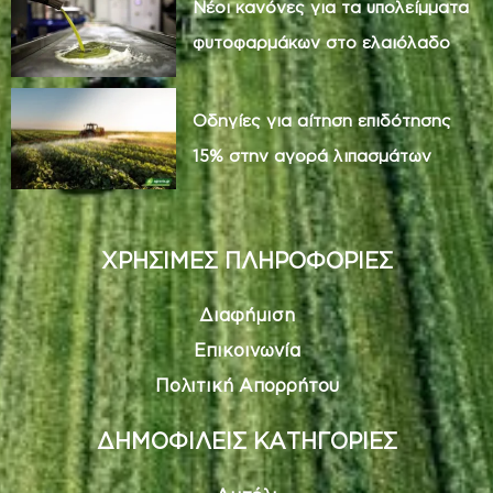
Νέοι κανόνες για τα υπολείμματα
φυτοφαρμάκων στο ελαιόλαδο
Οδηγίες για αίτηση επιδότησης
15% στην αγορά λιπασμάτων
ΧΡΗΣΙΜΕΣ ΠΛΗΡΟΦΟΡΙΕΣ
Διαφήμιση
Επικοινωνία
Πολιτική Απορρήτου
ΔΗΜΟΦΙΛΕΙΣ ΚΑΤΗΓΟΡΙΕΣ