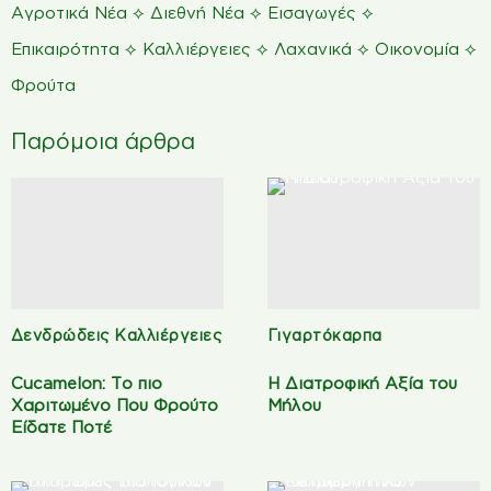
⟡
⟡
⟡
Αγροτικά Νέα
Διεθνή Νέα
Εισαγωγές
⟡
⟡
⟡
⟡
Επικαιρότητα
Καλλιέργειες
Λαχανικά
Οικονομία
Φρούτα
Παρόμοια άρθρα
Δενδρώδεις Καλλιέργειες
Γιγαρτόκαρπα
Cucamelon: Το πιο
Η Διατροφική Αξία του
Χαριτωμένο Που Φρούτο
Μήλου
Είδατε Ποτέ