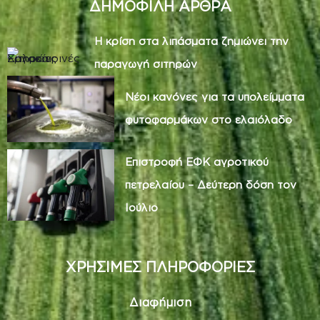
ΔΗΜΟΦΙΛΗ ΑΡΘΡΑ
Η κρίση στα λιπάσματα ζημιώνει την
παραγωγή σιτηρών
Νέοι κανόνες για τα υπολείμματα
φυτοφαρμάκων στο ελαιόλαδο
Επιστροφή ΕΦΚ αγροτικού
πετρελαίου – Δεύτερη δόση τον
Ιούλιο
ΧΡΗΣΙΜΕΣ ΠΛΗΡΟΦΟΡΙΕΣ
Διαφήμιση