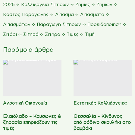
⟡
⟡
⟡
⟡
2026
Kαλλιέργεια Σιτηρών
Ζημιές
Ζημιών
⟡
⟡
⟡
Κόστος Παραγωγής
Λίπασμα
Λιπάσματα
⟡
⟡
⟡
Λιπασμάτων
Παραγωγή Σιτηρών
Προειδοποίηση
⟡
⟡
⟡
⟡
Σιτάρι
Σιτηρά
Σιτηρό
Τιμές
Τιμή
Παρόμοια άρθρα
Αγροτική Οικονομία
Εκτατικές Καλλιέργειες
Ελαιόλαδο – Καύσωνες &
Θεσσαλία – Κίνδυνος
ξηρασία επηρεάζουν τις
από ρόδινο σκουλήκι στο
τιμές
βαμβάκι