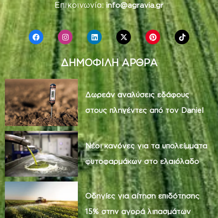
Επικοινωνία:
info@agravia.gr
ΔΗΜΟΦΙΛΗ ΑΡΘΡΑ
Δωρεάν αναλύσεις εδάφους
στους πληγέντες από τον Daniel
Νέοι κανόνες για τα υπολείμματα
φυτοφαρμάκων στο ελαιόλαδο
Οδηγίες για αίτηση επιδότησης
15% στην αγορά λιπασμάτων