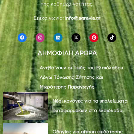
της καθημερινότητας.
Επικοινωνία:
info@agravia.gr
ΔΗΜΟΦΙΛΗ ΑΡΘΡΑ
Ανεβαίνουν οι Τιμές του Ελαιόλαδου
Λόγω Τόνωσης Ζήτησης και
Μικρότερης Παραγωγής
Νέοι κανόνες για τα υπολείμματα
φυτοφαρμάκων στο ελαιόλαδο
Οδηγίες για αίτηση επιδότησης