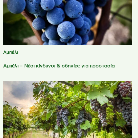
Αμπέλι
Αμπέλι – Νέοι κίνδυνοι & οδηγίες για προστασία