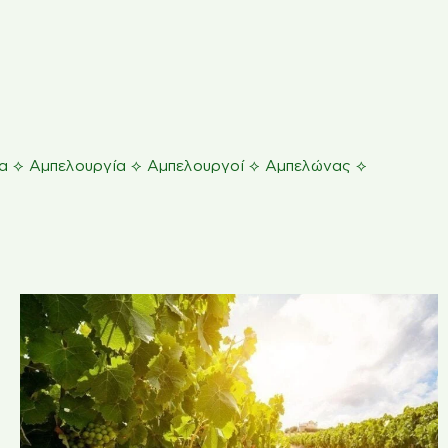
⟡
⟡
⟡
⟡
α
Αμπελουργία
Αμπελουργοί
Αμπελώνας