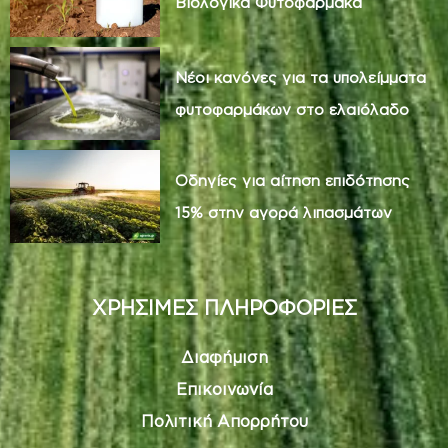
Βιολογικά Φυτοφάρμακα
Νέοι κανόνες για τα υπολείμματα
φυτοφαρμάκων στο ελαιόλαδο
Οδηγίες για αίτηση επιδότησης
15% στην αγορά λιπασμάτων
ΧΡΗΣΙΜΕΣ ΠΛΗΡΟΦΟΡΙΕΣ
Διαφήμιση
Επικοινωνία
Πολιτική Απορρήτου