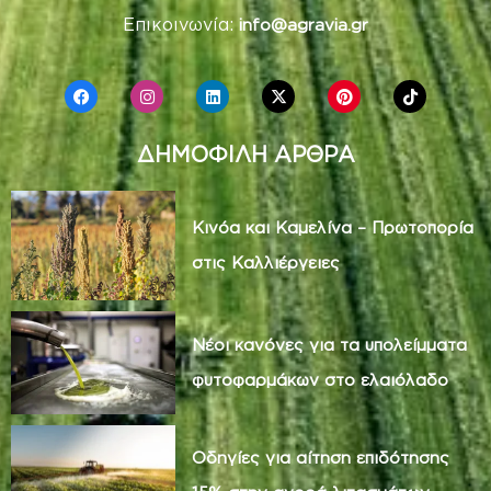
Επικοινωνία:
info@agravia.gr
ΔΗΜΟΦΙΛΗ ΑΡΘΡΑ
Κινόα και Καμελίνα – Πρωτοπορία
στις Καλλιέργειες
Νέοι κανόνες για τα υπολείμματα
φυτοφαρμάκων στο ελαιόλαδο
Οδηγίες για αίτηση επιδότησης