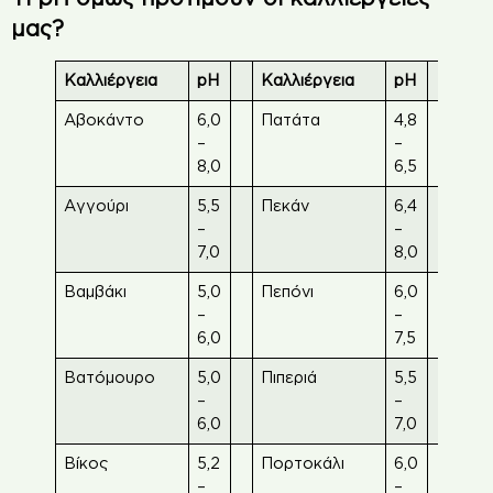
μας?
Καλλιέργεια
pH
Καλλιέργεια
pH
Καλλ
Αβοκάντο
6,0
Πατάτα
4,8
Κολ
–
–
8,0
6,5
Αγγούρι
5,5
Πεκάν
6,4
Κου
–
–
7,0
8,0
Βαμβάκι
5,0
Πεπόνι
6,0
Κουν
–
–
6,0
7,5
Βατόμουρο
5,0
Πιπεριά
5,5
Κρε
–
–
6,0
7,0
Βίκος
5,2
Πορτοκάλι
6,0
Κριθ
–
–