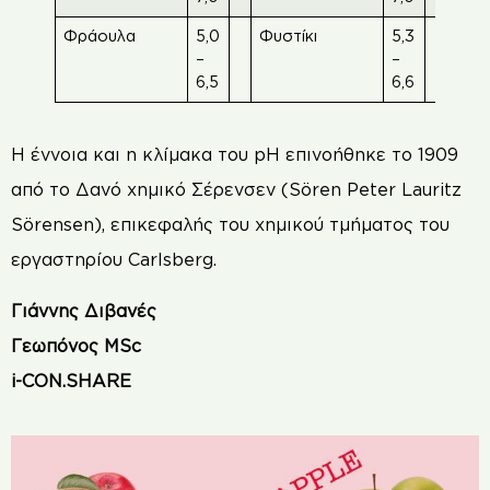
Φράουλα
5,0
Φυστίκι
5,3
Φασ
–
–
6,5
6,6
Η έννοια και η κλίμακα του pH επινοήθηκε το 1909
από το Δανό χημικό Σέρενσεν (Sören Peter Lauritz
Sörensen), επικεφαλής του χημικού τμήματος του
εργαστηρίου Carlsberg.
Γιάννης Διβανές
Γεωπόνος MSc
i-CON.SHARE