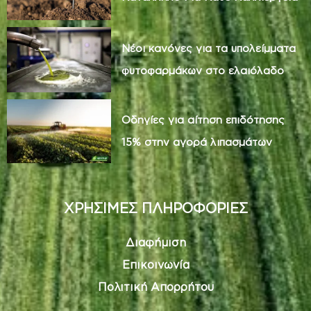
Νέοι κανόνες για τα υπολείμματα
φυτοφαρμάκων στο ελαιόλαδο
Οδηγίες για αίτηση επιδότησης
15% στην αγορά λιπασμάτων
ΧΡΗΣΙΜΕΣ ΠΛΗΡΟΦΟΡΙΕΣ
Διαφήμιση
Επικοινωνία
Πολιτική Απορρήτου