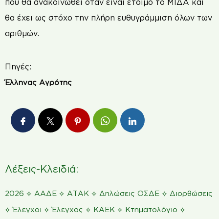
που θα ανακοινωθεί όταν είναι έτοιμο το ΜΙΔΑ και
θα έχει ως στόχο την πλήρη ευθυγράμμιση όλων των
αριθμών.
Πηγές:
Έλληνας Αγρότης
Λέξεις-Κλειδιά:
⟡
⟡
⟡
⟡
2026
ΑΑΔΕ
ΑΤΑΚ
Δηλώσεις ΟΣΔΕ
Διορθώσεις
⟡
⟡
⟡
⟡
⟡
Έλεγχοι
Έλεγχος
ΚΑΕΚ
Κτηματολόγιο