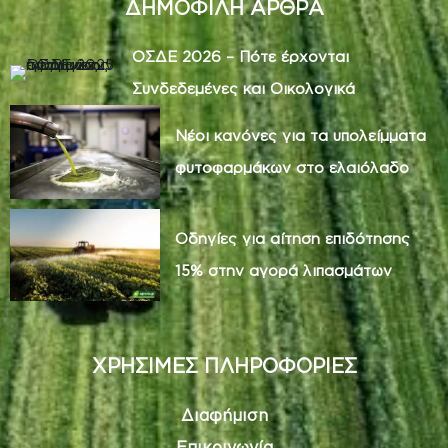
ΔΗΜΟΦΙΛΗ ΑΡΘΡΑ
ΟΣΔΕ 2026 – Πότε έρχονται
Συνδεδεμένες και Οικολογικά
Νέοι κανόνες για τα υπολείμματα
φυτοφαρμάκων στο ελαιόλαδο
Οδηγίες για αίτηση επιδότησης
15% στην αγορά λιπασμάτων
ΧΡΗΣΙΜΕΣ ΠΛΗΡΟΦΟΡΙΕΣ
Διαφήμιση
Επικοινωνία