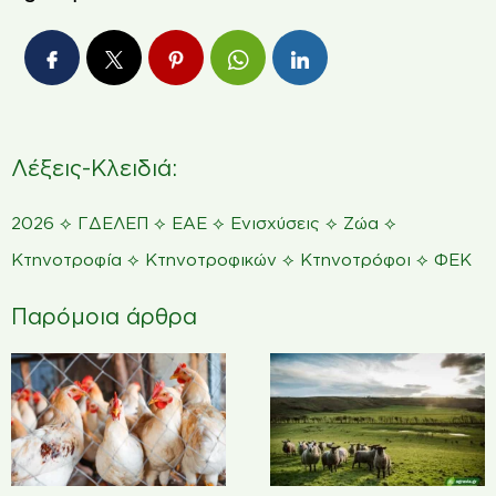
Λέξεις-Κλειδιά:
⟡
⟡
⟡
⟡
⟡
2026
ΓΔΕΛΕΠ
ΕΑΕ
Ενισχύσεις
Ζώα
⟡
⟡
⟡
Κτηνοτροφία
Κτηνοτροφικών
Κτηνοτρόφοι
ΦΕΚ
Παρόμοια άρθρα