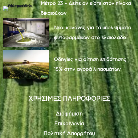
Μέτρο 23 – Δείτε αν είστε στον πίνακα
δικαιούχων
Νέοι κανόνες για τα υπολείμματα
φυτοφαρμάκων στο ελαιόλαδο
Οδηγίες για αίτηση επιδότησης
15% στην αγορά λιπασμάτων
ΧΡΗΣΙΜΕΣ ΠΛΗΡΟΦΟΡΙΕΣ
Διαφήμιση
Επικοινωνία
Πολιτική Απορρήτου