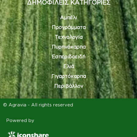
ΔΗΜΟΦΙΛΕΙΣ ΚΑΤΗΓΟΡΙΕΣ
Αμπέλι
Προγράμματα
Τεχνολογία
Πυρηνόκαρπα
Εσπεριδοειδή
Ελιά
Γιγαρτόκαρπα
Περιβάλλον
© Agravia - All rights reserved
Powered by