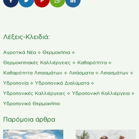
Λέξεις-Κλειδιά:
⟡
⟡
Αγροτικά Νέα
Θερμοκήπια
⟡
⟡
Θερμοκηπιακές Καλλιέργειες
Καθαρότητα
⟡
⟡
⟡
Καθαρότητα Λιπασμάτων
Λιπάσματα
Λιπασμάτων
⟡
⟡
Υδροπονία
Υδροπονικά Διαλύματα
⟡
⟡
Υδροπονικές Καλλιέργειες
Υδροπονική Καλλιέργεια
Υδροπονικό Θερμοκήπιο
Παρόμοια άρθρα