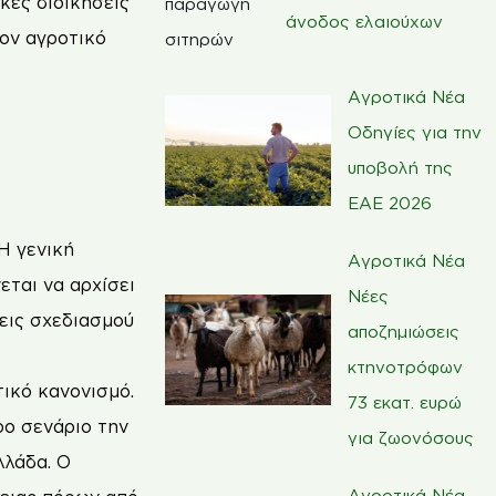
κές διοικήσεις
άνοδος ελαιούχων
τον αγροτικό
Αγροτικά Νέα
Οδηγίες για την
υποβολή της
ΕΑΕ 2026
Η γενική
Αγροτικά Νέα
ται να αρχίσει
Νέες
εις σχεδιασμού
αποζημιώσεις
κτηνοτρόφων
τικό κανονισμό.
73 εκατ. ευρώ
ρο σενάριο την
για ζωονόσους
λλάδα. Ο
Αγροτικά Νέα