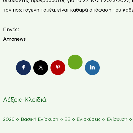
διευθυντής προγράμματος για το ΣΣ ΚΑΠ 2023-2027, 
τον πρωτογενή τομέα, είναι καθαρά απόφαση του κάθ
Πηγές:
Agronews
Λέξεις-Κλειδιά:
⟡
⟡
⟡
⟡
2026
Βασική Ενίσχυση
ΕΕ
Ενισχύσεις
Ενίσχυση