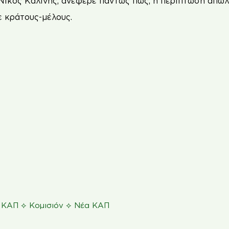
Νίκος Καλίνης, ανέφερε πάντως πως, η περίπτωση απώ
ε κράτους-μέλους.
⟡
⟡
⟡
ΚΑΠ
Κομισιόν
Νέα ΚΑΠ