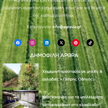
Η Agravia είναι ένα ενημερωτικό portal για τη
σύγχρονη αγροτική ενημέρωση, όπως και για θέματα
της καθημερινότητας.
Επικοινωνία:
info@agravia.gr
ΔΗΜΟΦΙΛΗ ΑΡΘΡΑ
Χειμερινή προστασία σε μηλιές &
αχλαδιές – Πλήρης Οδηγός
Νέοι κανόνες για τα υπολείμματα
φυτοφαρμάκων στο ελαιόλαδο