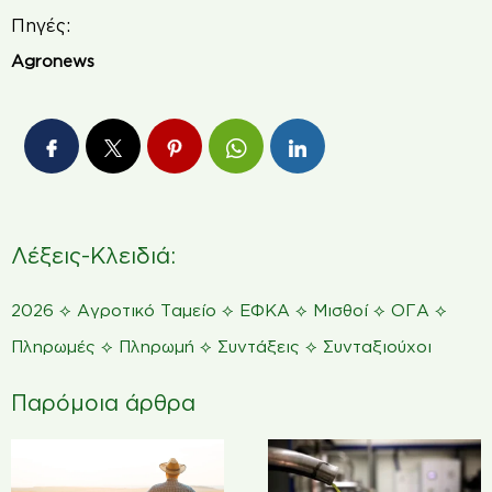
Πηγές:
Agronews
Λέξεις-Κλειδιά:
⟡
⟡
⟡
⟡
⟡
2026
Αγροτικό Ταμείο
ΕΦΚΑ
Μισθοί
ΟΓΑ
⟡
⟡
⟡
Πληρωμές
Πληρωμή
Συντάξεις
Συνταξιούχοι
Παρόμοια άρθρα