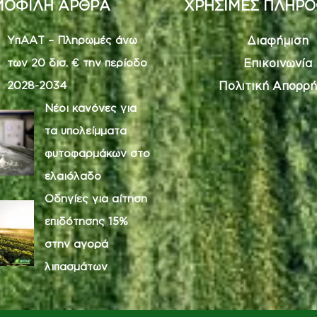
ΟΦΙΛΗ ΑΡΘΡΑ
ΧΡΗΣΙΜΕΣ ΠΛΗΡΟ
ΥπΑΑΤ – Πληρωμές άνω
Διαφήμιση
των 20 δισ. € την περίοδο
Επικοινωνία
2028-2034
Πολιτική Απορρή
Νέοι κανόνες για
τα υπολείμματα
φυτοφαρμάκων στο
ελαιόλαδο
Οδηγίες για αίτηση
επιδότησης 15%
στην αγορά
λιπασμάτων