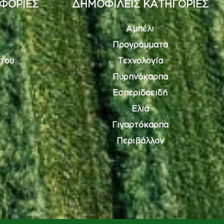
ΦΟΡΙΕΣ
ΔΗΜΟΦΙΛΕΙΣ ΚΑΤΗΓΟΡΙΕΣ
Αμπέλι
Προγράμματα
του
Τεχνολογία
Πυρηνόκαρπα
Εσπεριδοειδή
Ελιά
Γιγαρτόκαρπα
Περιβάλλον