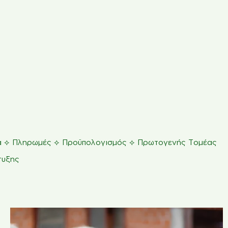
⟡
⟡
⟡
α
Πληρωμές
Προϋπολογισμός
Πρωτογενής Τομέας
τυξης