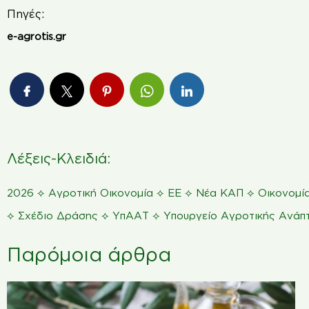
Πηγές:
e-agrotis.gr
Λέξεις-Κλειδιά:
⟡
⟡
⟡
⟡
2026
Αγροτική Οικονομία
ΕΕ
Νέα ΚΑΠ
Οικονομί
⟡
⟡
⟡
Σχέδιο Δράσης
ΥπΑΑΤ
Υπουργείο Αγροτικής Ανάπ
Παρόμοια άρθρα