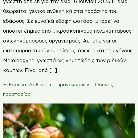
γνωστή απειλή για την ελιά 16 Ιουνίου 2025 Η ελιά
θεωρείται γενικά ανθεκτική στα παράσιτα του
εδάφους. Σε ευνοϊκά εδάφη ωστόσο, μπορεί να
υποστεί ζημιές από μικροσκοπικούς πολυκύτταρους
σκωληκόμορφους οργανισμούς. Αυτοί είναι οι
φυτοπαρασιτικοί νηματώδεις, όπως αυτά του γένους
Meloidogyne, γνωστά ως νηματώδεις των ριζικών
κόμπων. Είναι από […]
Εχθροί και Ασθένειες Πυρηνόκαρπων – Οδηγός
προστασίας