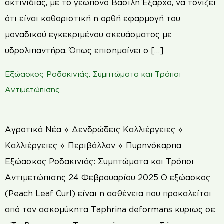
ακτινιδιάς, με το γεωπόνο Βασίλη Έξαρχο, να τονίζει
ότι είναι καθοριστική η ορθή εφαρμογή του
μοναδικού εγκεκριμένου σκευάσματος με
υδρολιπαντήρα. Όπως επισημαίνει ο […]
Εξώασκος Ροδακινιάς: Συμπτώματα και Τρόποι
Αντιμετώπισης
Αγροτικά Νέα ⟡ Δενδρώδεις Καλλιέργειες ⟡
Καλλιέργειες ⟡ Περιβάλλον ⟡ Πυρηνόκαρπα
Εξώασκος Ροδακινιάς: Συμπτώματα και Τρόποι
Αντιμετώπισης 24 Φεβρουαρίου 2025 Ο εξώασκος
(Peach Leaf Curl) είναι η ασθένεια που προκαλείται
από τον ασκομύκητα Τaphrina deformans κυριως σε