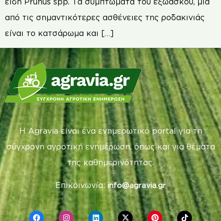
είδη Prunus spp. Τα συμπτώματα του εξώασκου, μια
από τις σημαντικότερες ασθένειες της ροδακινιάς
είναι το κατσάρωμα και […]
Η Agravia είναι ένα ενημερωτικό portal για τη
σύγχρονη αγροτική ενημέρωση, όπως και για θέματα
της καθημερινότητας.
Επικοινωνία:
info@agravia.gr