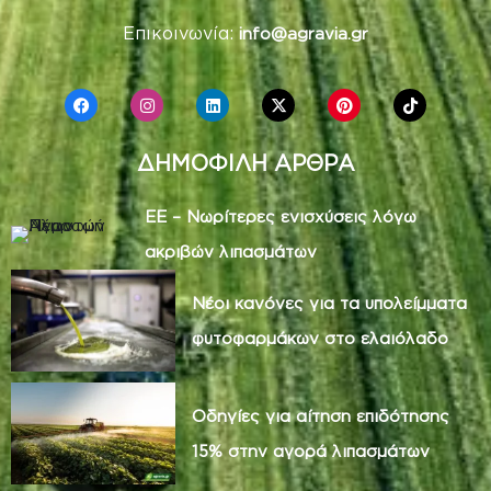
Επικοινωνία:
info@agravia.gr
ΔΗΜΟΦΙΛΗ ΑΡΘΡΑ
ΕΕ – Νωρίτερες ενισχύσεις λόγω
ακριβών λιπασμάτων
Νέοι κανόνες για τα υπολείμματα
φυτοφαρμάκων στο ελαιόλαδο
Οδηγίες για αίτηση επιδότησης
15% στην αγορά λιπασμάτων