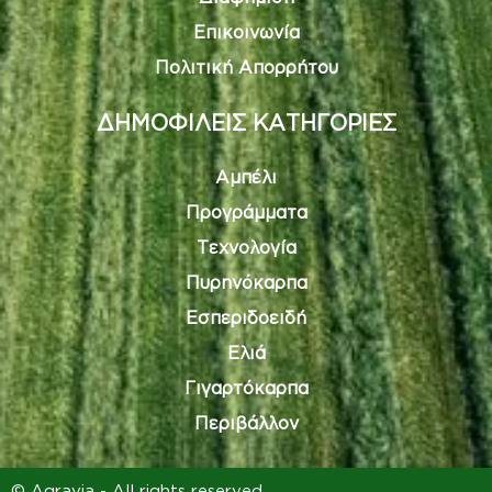
Επικοινωνία
Πολιτική Απορρήτου
ΔΗΜΟΦΙΛΕΙΣ ΚΑΤΗΓΟΡΙΕΣ
Αμπέλι
Προγράμματα
Τεχνολογία
Πυρηνόκαρπα
Εσπεριδοειδή
Ελιά
Γιγαρτόκαρπα
Περιβάλλον
© Agravia - All rights reserved