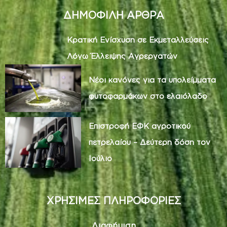
ΔΗΜΟΦΙΛΗ ΑΡΘΡΑ
Κρατική Ενίσχυση σε Εκμεταλλεύσεις
Λόγω Έλλειψης Αγρεργατών
Νέοι κανόνες για τα υπολείμματα
φυτοφαρμάκων στο ελαιόλαδο
Επιστροφή ΕΦΚ αγροτικού
πετρελαίου – Δεύτερη δόση τον
Ιούλιο
ΧΡΗΣΙΜΕΣ ΠΛΗΡΟΦΟΡΙΕΣ
Διαφήμιση