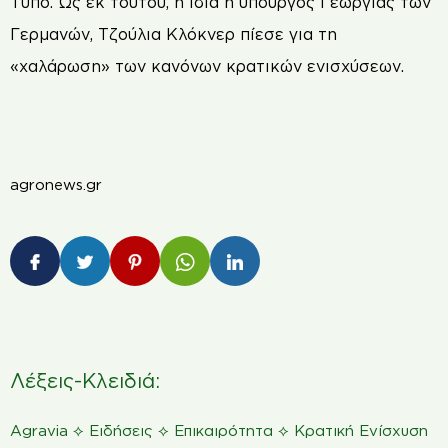
Τύπο. Ως εκ τούτου, η ίδια η υπουργός Γεωργίας των
Γερμανών, Τζούλια Κλόκνερ πίεσε για τη
«χαλάρωση» των κανόνων κρατικών ενισχύσεων.
agronews.gr
Λέξεις-Κλειδιά:
⟡
⟡
⟡
Agravia
Ειδήσεις
Επικαιρότητα
Κρατική Ενίσχυση