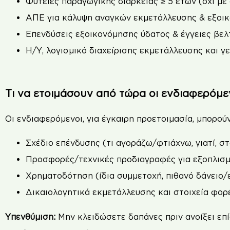
Φυτείες παραγωγικής διάρκειας ≥ 5 ετών (όχι με
ΑΠΕ για κάλυψη αναγκών εκμετάλλευσης & εξοικ
Επενδύσεις εξοικονόμησης ύδατος & έγγειες βελ
Η/Υ, λογισμικό διαχείρισης εκμετάλλευσης και γ
Τι να ετοιμάσουν από τώρα οι ενδιαφερόμε
Οι ενδιαφερόμενοι, για έγκαιρη προετοιμασία, μπορού
Σχέδιο επένδυσης (τι αγοράζω/φτιάχνω, γιατί, στ
Προσφορές/τεχνικές προδιαγραφές για εξοπλισ
Χρηματοδότηση (ίδια συμμετοχή, πιθανό δάνειο/
Δικαιολογητικά εκμετάλλευσης και στοιχεία φορέ
Υπενθύμιση:
Mην κλειδώσετε δαπάνες πριν ανοίξει επί