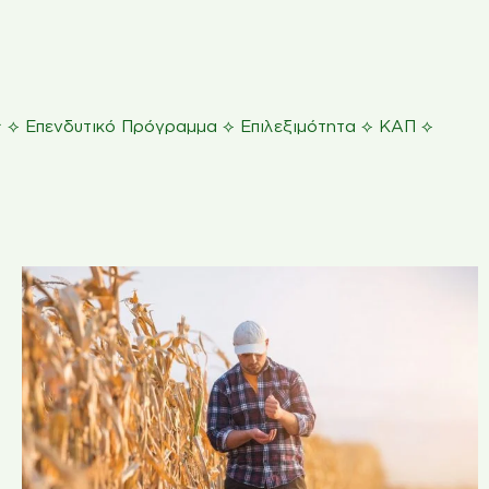
⟡
⟡
⟡
⟡
ς
Επενδυτικό Πρόγραμμα
Επιλεξιμότητα
ΚΑΠ