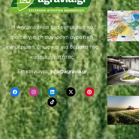
Η Agravia είναι ένα ενημερωτικό
portal για τη σύγχρονη αγροτική
ενημέρωση, όπως και για θέματα της
καθημερινότητας.
Επικοινωνία:
info@agravia.gr