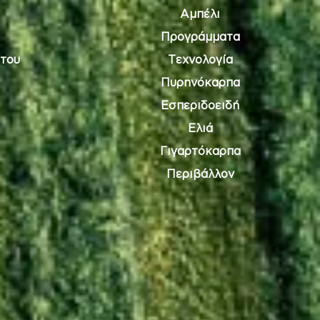
Αμπέλι
Προγράμματα
του
Τεχνολογία
Πυρηνόκαρπα
Εσπεριδοειδή
Ελιά
Γιγαρτόκαρπα
Περιβάλλον