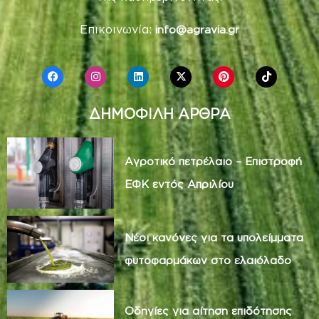
Επικοινωνία:
info@agravia.gr
ΔΗΜΟΦΙΛΗ ΑΡΘΡΑ
Αγροτικό πετρέλαιο – Επιστροφή
ΕΦΚ εντός Απριλίου
Νέοι κανόνες για τα υπολείμματα
φυτοφαρμάκων στο ελαιόλαδο
Οδηγίες για αίτηση επιδότησης