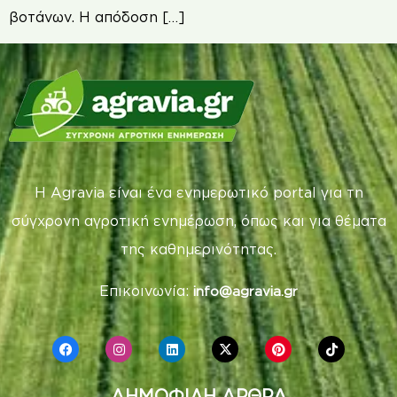
βοτάνων. Η απόδοση […]
Η Agravia είναι ένα ενημερωτικό portal για τη
σύγχρονη αγροτική ενημέρωση, όπως και για θέματα
της καθημερινότητας.
Επικοινωνία:
info@agravia.gr
ΔΗΜΟΦΙΛΗ ΑΡΘΡΑ