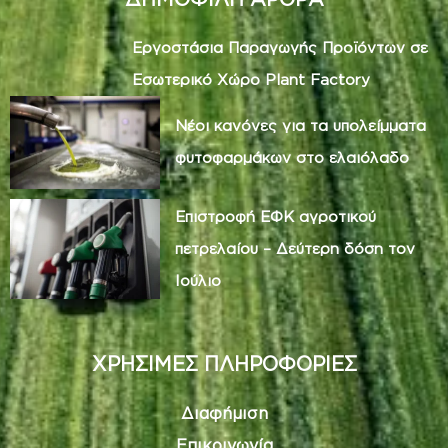
Εργοστάσια Παραγωγής Προϊόντων σε
Εσωτερικό Χώρο Plant Factory
Νέοι κανόνες για τα υπολείμματα
φυτοφαρμάκων στο ελαιόλαδο
Επιστροφή ΕΦΚ αγροτικού
πετρελαίου – Δεύτερη δόση τον
Ιούλιο
ΧΡΗΣΙΜΕΣ ΠΛΗΡΟΦΟΡΙΕΣ
Διαφήμιση
Επικοινωνία