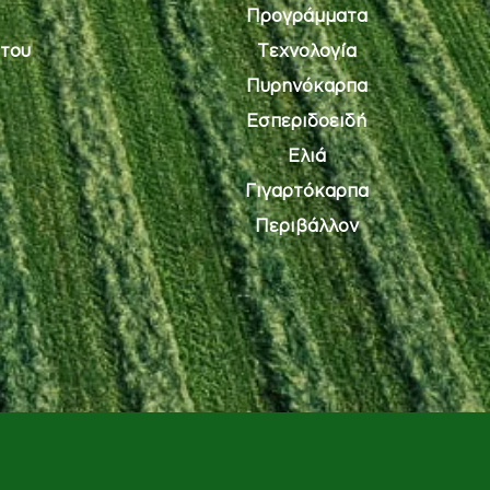
Προγράμματα
του
Τεχνολογία
Πυρηνόκαρπα
Εσπεριδοειδή
Ελιά
Γιγαρτόκαρπα
Περιβάλλον