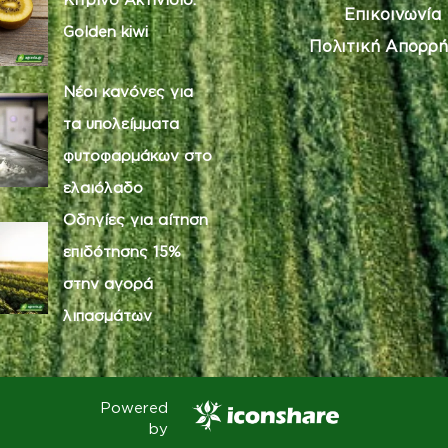
Επικοινωνία
Golden kiwi
Πολιτική Απορρή
Νέοι κανόνες για
τα υπολείμματα
φυτοφαρμάκων στο
ελαιόλαδο
Οδηγίες για αίτηση
επιδότησης 15%
στην αγορά
λιπασμάτων
Powered
by