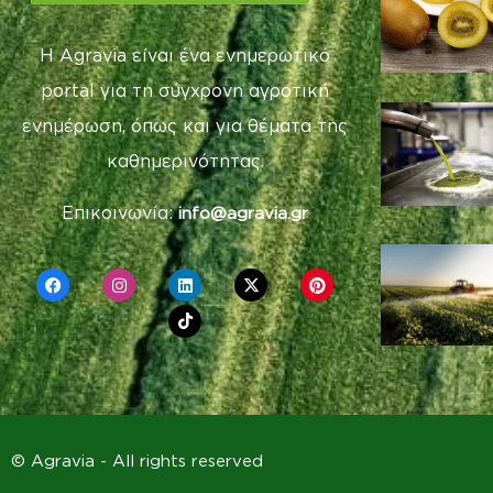
Η Agravia είναι ένα ενημερωτικό
portal για τη σύγχρονη αγροτική
ενημέρωση, όπως και για θέματα της
καθημερινότητας.
Επικοινωνία:
info@agravia.gr
© Agravia - All rights reserved