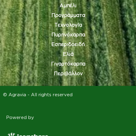
Αμπέλι
Προγράμματα
Τεχνολογία
Πυρηνόκαρπα
Εσπεριδοειδή
Ελιά
Γιγαρτόκαρπα
Περιβάλλον
© Agravia - All rights reserved
Powered by